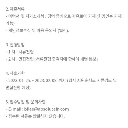
2.
제출서류
-
이력서
및
자기소개서
경력
중심으로
자유로이
기재
희망연봉
기재
:
(
가능
)
-
개인정보수집
및
이용
동의서
(
별첨
).
3.
전형방법
- 1
차
서류전형
:
- 2
차
면접전형
서류전형
합격자에
한하여
개별
통보
:
(
)
4.
제출기한
- 2023. 01. 25. ~ 2023. 02. 08.
까지
(
입사
지원순서로
서류검토
및
면접진행
예정
)
5.
접수방법
및
문의사항
- E-mail : bilee@absolutein.com
-
접수된
서류는
반환하지
않습니다
.